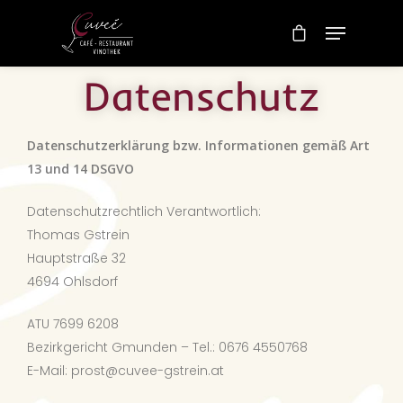
Datenschutz
Datenschutzerklärung bzw. Informationen gemäß Art
13 und 14 DSGVO
Datenschutzrechtlich Verantwortlich:
Thomas Gstrein
Hauptstraße 32
4694 Ohlsdorf
ATU 7699 6208
Bezirkgericht Gmunden – Tel.: 0676 4550768
E-Mail: prost@cuvee-gstrein.at