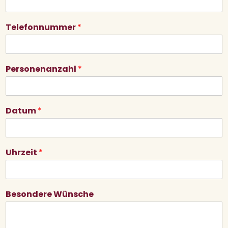
Telefonnummer
*
Start
Über Uns
Personenanzahl
*
Jobs
Restaurant
Datum
*
Vinothek
Reservierung
Uhrzeit
*
Freude schenken
Besondere Wünsche
Catering