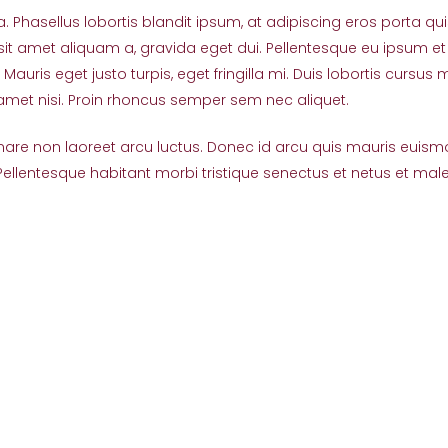
a. Phasellus lobortis blandit ipsum, at adipiscing eros porta qui
sit amet aliquam a, gravida eget dui. Pellentesque eu ipsum et
uris eget justo turpis, eget fringilla mi. Duis lobortis cursus 
 amet nisi. Proin rhoncus semper sem nec aliquet.
rnare non laoreet arcu luctus. Donec id arcu quis mauris euism
 Pellentesque habitant morbi tristique senectus et netus et ma