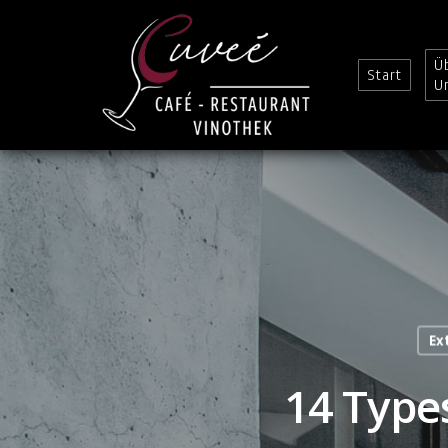
Ü
Start
U
Ex
14 Types