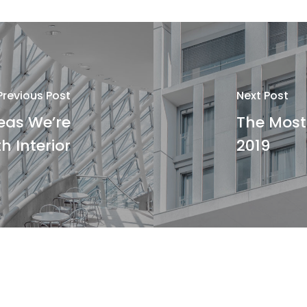
Previous Post
Next Post
eas We’re
The Most 
h Interior
2019