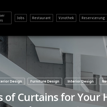
ber
Jobs
Restaurant
Vinothek
Reservierung
ns
terior Design
Furniture Design
Interior Design
Ne
 of Curtains for Your