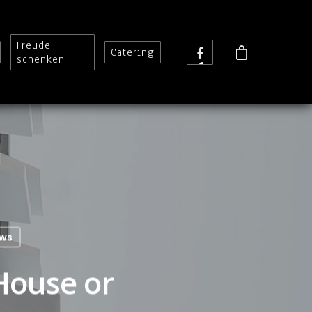
Freude
Catering
schenken
ws
 House or