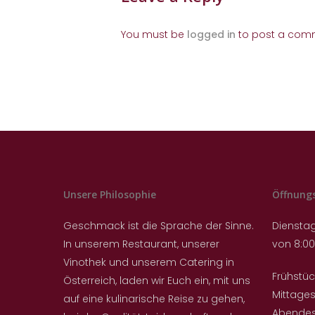
You must be
logged in
to post a com
Unsere Philosophie
Öffnung
Geschmack ist die Sprache der Sinne.
Dienstag
In unserem Restaurant, unserer
von 8:00
Vinothek und unserem Catering in
Frühstüc
Österreich, laden wir Euch ein, mit uns
Mittages
auf eine kulinarische Reise zu gehen,
Abendess