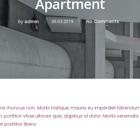
Apartment
By
admin
06.03.2019
No Comments
uris rhoncus non. Morbi tristique, mauris eu imperdiet bibendum, v
porttitor vitae ultrices quis, dapibus id dolor. Morbi venenatis
 porttitor libero.