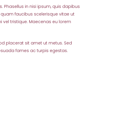
s. Phasellus in nisi ipsum, quis dapibus
 quam faucibus scelerisque vitae ut
mi vel tristique. Maecenas eu lorem
od placerat sit amet ut metus. Sed
lesuada fames ac turpis egestas.