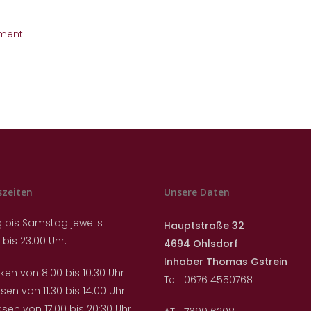
ment.
szeiten
Unsere Daten
 bis Samstag jeweils
Hauptstraße 32
 bis 23:00 Uhr:
4694 Ohlsdorf
Inhaber Thomas Gstrein
ken von 8:00 bis 10:30 Uhr
Tel.: 0676 4550768
sen von 11:30 bis 14:00 Uhr
en von 17:00 bis 20:30 Uhr